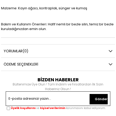
Malzeme: Kayın ağacı, kontraplak, sünger ve kumaş
Bakım ve Kullanım Önerileri: Hafif nemli bir bezle silin, temiz bir bezle
kuruladığınızdan emin olun.
YORUMLAR
(0)
ÖDEME SEÇENEKLERI
BİZDEN HABERLER
Bültenimize Üye Olun ! Tüm İndirim ve Fırsatlardan İlk Sizin
Haberiniz Olsun !
Gönder
Üyelik koşullarını
ve
kişisel verilerimin
korunmasını kabul ediyorum.