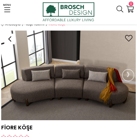
0
MENU
Anasayfa
Köşe Takımı
FİORE KÖŞE
›
FİORE KÖŞE