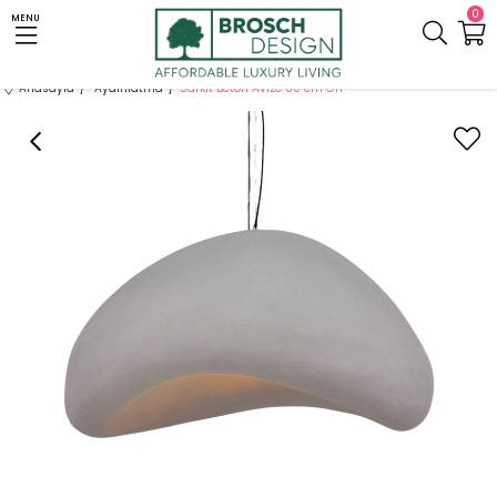
0
MENU
Anasayfa
Aydınlatma
Sarkıt Beton Avize 80 cm Gri